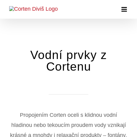
Přeskočit
na
obsah
Vodní prvky z
Cortenu
Propojením Corten oceli s klidnou vodní
hladinou nebo tekoucím proudem vody vznikají
krásné a mnohdy i relaxační produkty – fontány,